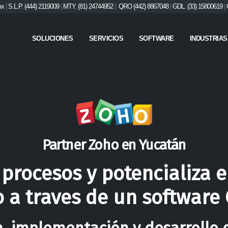
mx
|
S.L.P. (444) 2119009
|
MTY. (81) 24744952
|
QRO (442) 8867048
|
GDL. (33) 15800619
|
SOLUCIONES
SERVICIOS
SOFTWARE
INDUSTRIAS
Partner Zoho en Yucatán
 procesos y potencializa e
o a traves de un software 