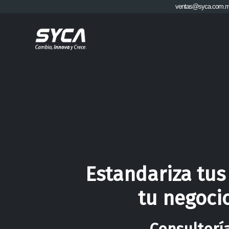
ventas@syca.com.
Estandariza tus
tu negoci