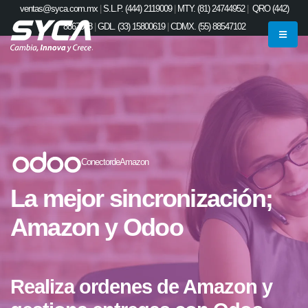
ventas@syca.com.mx
|
S.L.P. (444) 2119009
|
MTY. (81) 24744952
|
QRO (442)
8867048
|
GDL. (33) 15800619
|
CDMX. (55) 88547102
ConectordeAmazon
La mejor sincronización;
Amazon y Odoo
Realiza ordenes de Amazon y