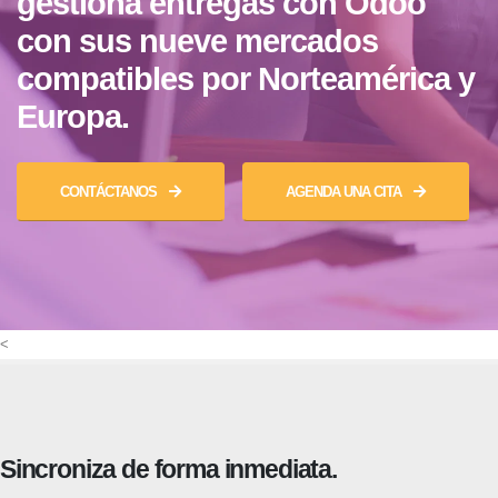
gestiona entregas con Odoo
con sus nueve mercados
compatibles por Norteamérica y
Europa.
CONTÁCTANOS
AGENDA UNA CITA
<
Sincroniza de forma inmediata.