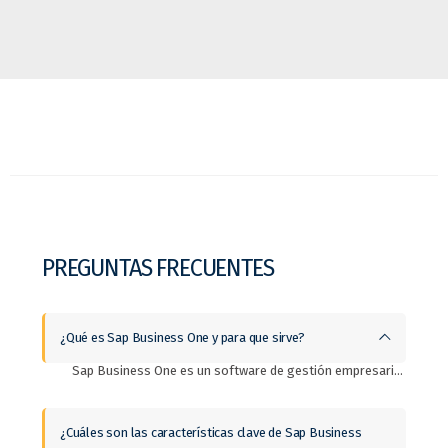
PREGUNTAS FRECUENTES
¿Qué es Sap Business One y para que sirve?
Sap Business One es un software de gestión empresarial (ERP) para Pymes (pequeñas y medianas empresas). Este sistema integra todas las operaciones de tu empresa en tiempo real y sirve para optimizar los procesos tanto financieros, comerciales y de fabricación en uno solo si es posible.
¿Cuáles son las características clave de Sap Business