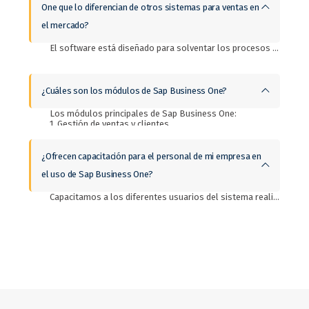
One que lo diferencian de otros sistemas para ventas en
el mercado?
El software está diseñado para solventar los procesos financieros, comerciales y productivos de la empresa por lo tanto es un software integral ideal para pequeñas y medianas empresas (pymes). También la plataforma intregra la información y procesos de toda tu empresa en tiempo real. El ERP de Sap Business One se adapta a tu modelo de negocio y es posible que crezca tanto como lo necesites.
¿Cuáles son los módulos de Sap Business One?
Los módulos principales de Sap Business One:
1. Gestión de ventas y clientes.
2. Control de compras e inventarios.
3. Business Intelligense.
4. Analíticas e informes.
¿Ofrecen capacitación para el personal de mi empresa en
5. Industrial
el uso de Sap Business One?
6. Movilidad
Capacitamos a los diferentes usuarios del sistema realizando ejercicios integrales de cada proceso. Realizamos pruebas integrales de los diferentes procesos invitando a los participantes de cada departamento que interviene en el proceso con el objetivo de simular las operaciones reales de la empresa.