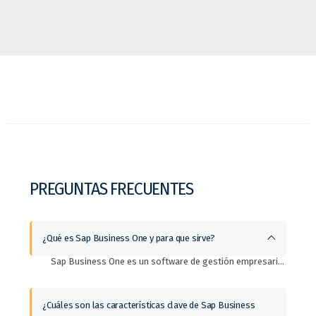
PREGUNTAS FRECUENTES
¿Qué es Sap Business One y para que sirve?
Sap Business One es un software de gestión empresarial (ERP) para Pymes (pequeñas y medianas empresas). Este sistema integra todas las operaciones de tu empresa en tiempo real y sirve para optimizar los procesos tanto financieros, comerciales y de fabricación en uno solo si es posible.
¿Cuáles son las características clave de Sap Business