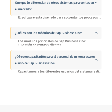
One que lo diferencian de otros sistemas para ventas en
el mercado?
El software está diseñado para solventar los procesos financieros, comerciales y productivos de la empresa por lo tanto es un software integral ideal para pequeñas y medianas empresas (pymes). También la plataforma intregra la información y procesos de toda tu empresa en tiempo real. El ERP de Sap Business One se adapta a tu modelo de negocio y es posible que crezca tanto como lo necesites.
¿Cuáles son los módulos de Sap Business One?
Los módulos principales de Sap Business One:
1. Gestión de ventas y clientes.
2. Control de compras e inventarios.
3. Business Intelligense.
4. Analíticas e informes.
¿Ofrecen capacitación para el personal de mi empresa en
5. Industrial
el uso de Sap Business One?
6. Movilidad
Capacitamos a los diferentes usuarios del sistema realizando ejercicios integrales de cada proceso. Realizamos pruebas integrales de los diferentes procesos invitando a los participantes de cada departamento que interviene en el proceso con el objetivo de simular las operaciones reales de la empresa.