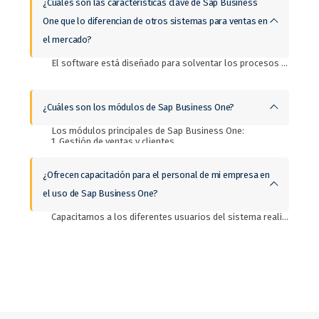
¿Cuáles son las características clave de Sap Business
One que lo diferencian de otros sistemas para ventas en
el mercado?
El software está diseñado para solventar los procesos financieros, comerciales y productivos de la empresa por lo tanto es un software integral ideal para pequeñas y medianas empresas (pymes). También la plataforma intregra la información y procesos de toda tu empresa en tiempo real. El ERP de Sap Business One se adapta a tu modelo de negocio y es posible que crezca tanto como lo necesites.
¿Cuáles son los módulos de Sap Business One?
Los módulos principales de Sap Business One:
1. Gestión de ventas y clientes.
2. Control de compras e inventarios.
3. Business Intelligense.
4. Analíticas e informes.
¿Ofrecen capacitación para el personal de mi empresa en
5. Industrial
el uso de Sap Business One?
6. Movilidad
Capacitamos a los diferentes usuarios del sistema realizando ejercicios integrales de cada proceso. Realizamos pruebas integrales de los diferentes procesos invitando a los participantes de cada departamento que interviene en el proceso con el objetivo de simular las operaciones reales de la empresa.