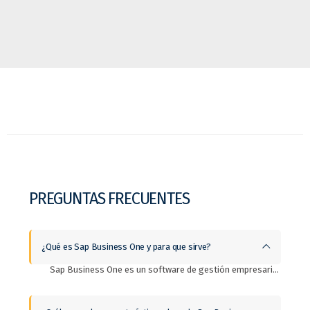
PREGUNTAS FRECUENTES
¿Qué es Sap Business One y para que sirve?
Sap Business One es un software de gestión empresarial (ERP) para Pymes (pequeñas y medianas empresas). Este sistema integra todas las operaciones de tu empresa en tiempo real y sirve para optimizar los procesos tanto financieros, comerciales y de fabricación en uno solo si es posible.