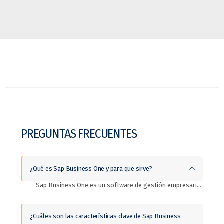
PREGUNTAS FRECUENTES
¿Qué es Sap Business One y para que sirve?
Sap Business One es un software de gestión empresarial (ERP) para Pymes (pequeñas y medianas empresas). Este sistema integra todas las operaciones de tu empresa en tiempo real y sirve para optimizar los procesos tanto financieros, comerciales y de fabricación en uno solo si es posible.
¿Cuáles son las características clave de Sap Business