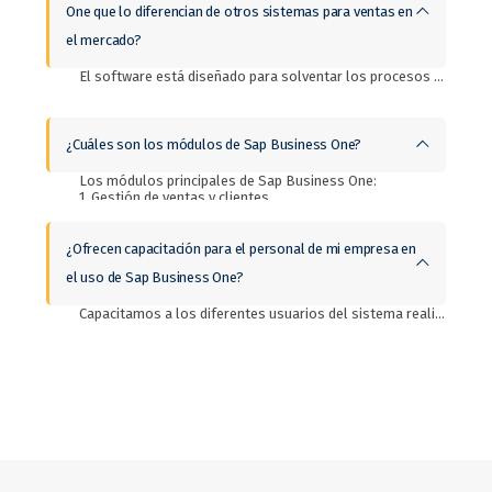
One que lo diferencian de otros sistemas para ventas en
el mercado?
El software está diseñado para solventar los procesos financieros, comerciales y productivos de la empresa por lo tanto es un software integral ideal para pequeñas y medianas empresas (pymes). También la plataforma intregra la información y procesos de toda tu empresa en tiempo real. El ERP de Sap Business One se adapta a tu modelo de negocio y es posible que crezca tanto como lo necesites.
¿Cuáles son los módulos de Sap Business One?
Los módulos principales de Sap Business One:
1. Gestión de ventas y clientes.
2. Control de compras e inventarios.
3. Business Intelligense.
4. Analíticas e informes.
¿Ofrecen capacitación para el personal de mi empresa en
5. Industrial
el uso de Sap Business One?
6. Movilidad
Capacitamos a los diferentes usuarios del sistema realizando ejercicios integrales de cada proceso. Realizamos pruebas integrales de los diferentes procesos invitando a los participantes de cada departamento que interviene en el proceso con el objetivo de simular las operaciones reales de la empresa.