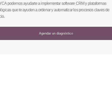
CA podemos ayudarte a implementar software CRM y plataformas
lógicas que te ayuden a ordenar y automatizar los procesos claves de
io.
Agendar un diagnóstico
Implementamos software administrativos ERP en todo México,
Latinoamérica y EUA. Ayudamos a profesionalizar los
procesos administrativos, operativos y comerciales a través de