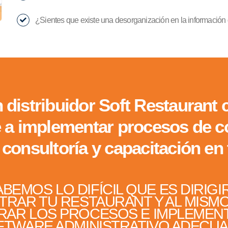
¿Sientes que existe una desorganización en la información
 distribuidor Soft Restaurant 
 a implementar procesos de c
 consultoría y capacitación en
BEMOS LO DIFÍCIL QUE ES DIRIGI
TRAR TU RESTAURANT Y AL MISM
RAR LOS PROCESOS E IMPLEMENT
FTWARE ADMINISTRATIVO ADECUA