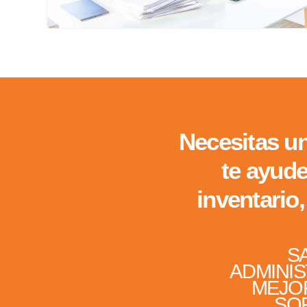
Necesitas un
te ayude
inventario,
SA
ADMINIS
MEJO
SO