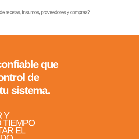
 de recetas, insumos, proveedores y compras?
confiable que
ontrol de
 tu sistema.
R Y
O TIEMPO
AR EL
DO.