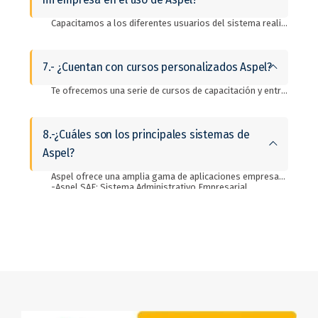
Capacitamos a los diferentes usuarios del sistema realizando ejercicios integrales de cada proceso. Realizamos pruebas integrales de los diferentes procesos invitando a los participantes de cada departamento que interviene en el proceso con el objetivo de simular las operaciones reales de la empresa.
7.- ¿Cuentan con cursos personalizados Aspel?
Te ofrecemos una serie de cursos de capacitación y entrenamiento en línea. Nuestros Consultores expertos te ayudarán a desarrollar tus habilidades sobre las herramientas para que logres aprovechar al máximo tu sistema. ¡Escríbenos para más información!
8.-¿Cuáles son los principales sistemas de
Aspel?
Aspel ofrece una amplia gama de aplicaciones empresariales que abarcan diversas áreas funcionales. Algunas de las principales aplicaciones de Aspel incluyen:
-Aspel SAE: Sistema Administrativo Empresarial.
-Aspel COI: Sistema de administración contable.
-Aspel NOI: Sistema de automatización y control de nómina.
-Aspel CAJA: Sistema punto de venta.
-Aspel ADM: Sistema de administración móvil.
-Aspel FACTURE: Sistema de facturación electrónica.
-Aspel ADM Tienda: Aplicación móvil para la gestión y control de punto de venta.
-Aspel BANCO: Sistema de control bancario.
-Aspel PROD: Sistema de manufactura y control de procesos de fabricación.
-Aspel NOI Asistente: Aplicación móvil para las insidencias y asistencias de los colaboradores.
Estas son solo algunas de las aplicaciones clave en el ecosistema de Aspel. Los sistemas de Aspel se adaptan a las necesidades de una amplia variedad de empresas, desde pequeñas empresas hasta grandes corporaciones, y cubre las áreas operativas importantes, desde ventas hasta finanzas.