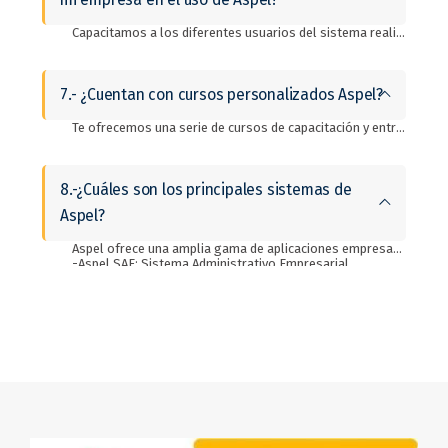
Capacitamos a los diferentes usuarios del sistema realizando ejercicios integrales de cada proceso. Realizamos pruebas integrales de los diferentes procesos invitando a los participantes de cada departamento que interviene en el proceso con el objetivo de simular las operaciones reales de la empresa.
7.- ¿Cuentan con cursos personalizados Aspel?
Te ofrecemos una serie de cursos de capacitación y entrenamiento en línea. Nuestros Consultores expertos te ayudarán a desarrollar tus habilidades sobre las herramientas para que logres aprovechar al máximo tu sistema. ¡Escríbenos para más información!
8.-¿Cuáles son los principales sistemas de
Aspel?
Aspel ofrece una amplia gama de aplicaciones empresariales que abarcan diversas áreas funcionales. Algunas de las principales aplicaciones de Aspel incluyen:
-Aspel SAE: Sistema Administrativo Empresarial.
-Aspel COI: Sistema de administración contable.
-Aspel NOI: Sistema de automatización y control de nómina.
-Aspel CAJA: Sistema punto de venta.
-Aspel ADM: Sistema de administración móvil.
-Aspel FACTURE: Sistema de facturación electrónica.
-Aspel ADM Tienda: Aplicación móvil para la gestión y control de punto de venta.
-Aspel BANCO: Sistema de control bancario.
-Aspel PROD: Sistema de manufactura y control de procesos de fabricación.
-Aspel NOI Asistente: Aplicación móvil para las insidencias y asistencias de los colaboradores.
Estas son solo algunas de las aplicaciones clave en el ecosistema de Aspel. Los sistemas de Aspel se adaptan a las necesidades de una amplia variedad de empresas, desde pequeñas empresas hasta grandes corporaciones, y cubre las áreas operativas importantes, desde ventas hasta finanzas.