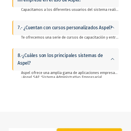
Capacitamos a los diferentes usuarios del sistema realizando ejercicios integrales de cada proceso. Realizamos pruebas integrales de los diferentes procesos invitando a los participantes de cada departamento que interviene en el proceso con el objetivo de simular las operaciones reales de la empresa.
7.- ¿Cuentan con cursos personalizados Aspel?
Te ofrecemos una serie de cursos de capacitación y entrenamiento en línea. Nuestros Consultores expertos te ayudarán a desarrollar tus habilidades sobre las herramientas para que logres aprovechar al máximo tu sistema. ¡Escríbenos para más información!
8.-¿Cuáles son los principales sistemas de
Aspel?
Aspel ofrece una amplia gama de aplicaciones empresariales que abarcan diversas áreas funcionales. Algunas de las principales aplicaciones de Aspel incluyen:
-Aspel SAE: Sistema Administrativo Empresarial.
-Aspel COI: Sistema de administración contable.
-Aspel NOI: Sistema de automatización y control de nómina.
-Aspel CAJA: Sistema punto de venta.
-Aspel ADM: Sistema de administración móvil.
-Aspel FACTURE: Sistema de facturación electrónica.
-Aspel ADM Tienda: Aplicación móvil para la gestión y control de punto de venta.
-Aspel BANCO: Sistema de control bancario.
-Aspel PROD: Sistema de manufactura y control de procesos de fabricación.
-Aspel NOI Asistente: Aplicación móvil para las insidencias y asistencias de los colaboradores.
Estas son solo algunas de las aplicaciones clave en el ecosistema de Aspel. Los sistemas de Aspel se adaptan a las necesidades de una amplia variedad de empresas, desde pequeñas empresas hasta grandes corporaciones, y cubre las áreas operativas importantes, desde ventas hasta finanzas.