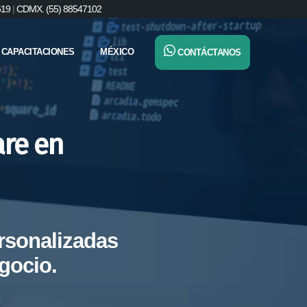
619
|
CDMX. (55) 88547102
CAPACITACIONES
MÉXICO
CONTÁCTANOS
are en
rsonalizadas
gocio.