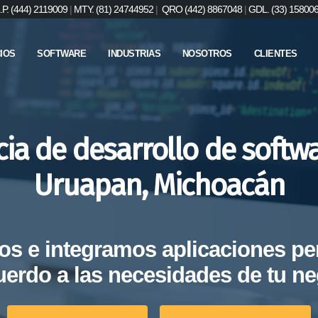
.P. (444) 2119009
|
MTY. (81) 24744952
|
QRO (442) 8867048
|
GDL. (33) 15800
IOS
SOFTWARE
INDUSTRIAS
NOSOTROS
CLIENTES
ia de desarrollo de softw
Uruapan, Michoacán
os e integramos aplicaciones pe
uerdo a las necesidades de tu ne